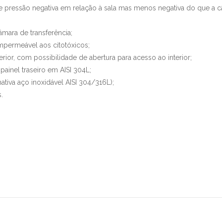
e pressão negativa em relação à sala mas menos negativa do que a câ
âmara de transferência;
mpermeável aos citotóxicos;
erior, com possibilidade de abertura para acesso ao interior;
painel traseiro em AISI 304L;
ativa aço inoxidável AISI 304/316L);
.