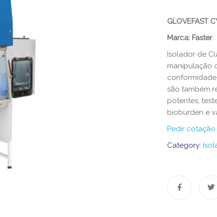
GLOVEFAST CY
​​Marca: Faster​​
Isolador de Cl
manipulação d
conformidade 
são também r
potentes, tes
bioburden e v
Pedir cotação
Category:
Iso