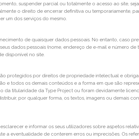
 momento, suspender parcial ou totalmente o acesso ao site, s
ente o direito de encerrar definitiva ou temporariamente, pa
uer um dos serviços do mesmo.
ou fornecimento de quaisquer dados pessoais. No entanto, caso 
s seus dados pessoais (nome, endereço de e-mail e número de t
e disponível no site.
o protegidos por direitos de propriedade intelectual e obriga-s
mação e todos os demais conteúdos e a forma em que são represe
ão da titularidade da Type Project ou foram devidamente licenc
 ou distribuir, por qualquer forma, os textos, imagens ou demais 
esclarecer e informar os seus utilizadores sobre aspetos relativ
iste a eventualidade de conterem erros ou imprecisões. Os ref