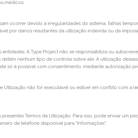
os médicos.
sam ocorrer devido a irregularidades do sistema, falhas tempo
el por danos resultantes da utilização indevida ou da impossibi
as entidades. A Type Project não se responsabiliza ou subscrev
detém nenhum tipo de controle sobre ele. A utilização desses l
e site só é possível com consentimento, mediante autorização pré
Utilização não for executável ou estiver em conflito com a lei 
 os presentes Termos de Utilização. Para isso, pode enviar um 
úmero de telefone disponível para “Informações”.