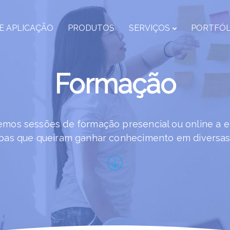
E APLICAÇÃO
PRODUTOS
SERVIÇOS
PORTFÓL
Formação
mos sessões de formação presencial ou online a 
pas que queiram ganhar conhecimento em diversas