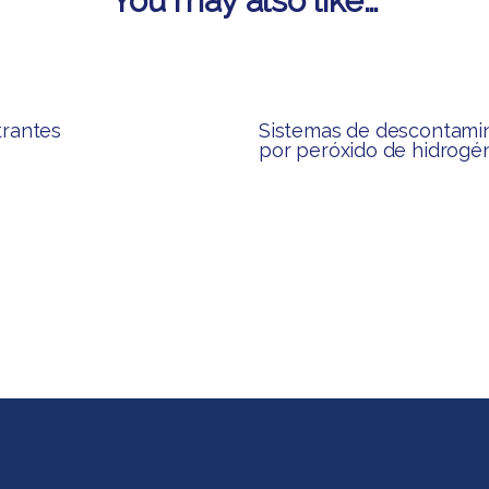
You may also like…
ltrantes
Sistemas de descontami
por peróxido de hidrogé